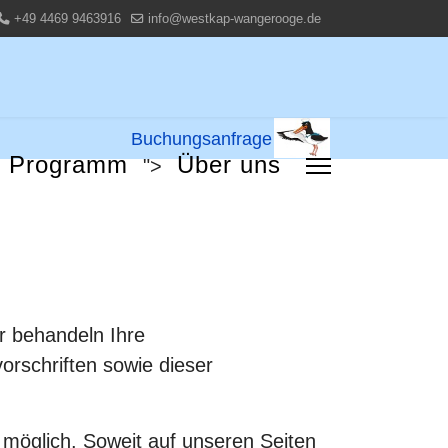
+49 4469 9463916
info@westkap-wangerooge.de
Buchungsanfrage
Programm
Über uns
">
r behandeln Ihre
rschriften sowie dieser
möglich. Soweit auf unseren Seiten